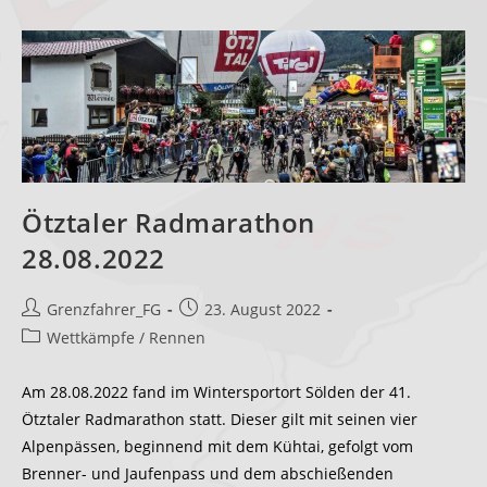
Ötztaler Radmarathon
28.08.2022
Beitrags-
Beitrag
Grenzfahrer_FG
23. August 2022
Autor:
veröffentlicht:
Beitrags-
Wettkämpfe / Rennen
Kategorie:
Am 28.08.2022 fand im Wintersportort Sölden der 41.
Ötztaler Radmarathon statt. Dieser gilt mit seinen vier
Alpenpässen, beginnend mit dem Kühtai, gefolgt vom
Brenner- und Jaufenpass und dem abschießenden