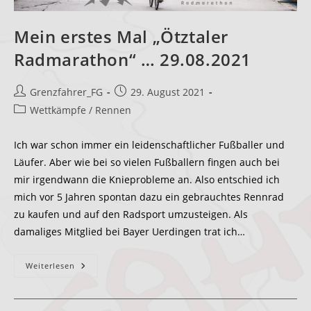
Mein erstes Mal „Ötztaler
Radmarathon“ … 29.08.2021
Beitrags-
Beitrag
Grenzfahrer_FG
29. August 2021
Autor:
veröffentlicht:
Beitrags-
Wettkämpfe / Rennen
Kategorie:
Ich war schon immer ein leidenschaftlicher Fußballer und
Läufer. Aber wie bei so vielen Fußballern fingen auch bei
mir irgendwann die Knieprobleme an. Also entschied ich
mich vor 5 Jahren spontan dazu ein gebrauchtes Rennrad
zu kaufen und auf den Radsport umzusteigen. Als
damaliges Mitglied bei Bayer Uerdingen trat ich…
Mein
Weiterlesen
Erstes
Mal
„Ötztaler
Radmarathon“