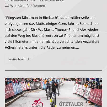
Autor:
veröffentlicht:
Beitrags-
Wettkämpfe / Rennen
Kategorie:
"Pfingsten fährt man in Bimbach" lautet mittlerweile seit
einigen Jahren das Motto einiger Grenzfahrer. So machten
sich dieses Jahr Dirk W., Mario, Thomas S. und Alex wieder
auf den Weg ins Biosphärenreservat Rhöntal um möglichst
viele Kilometer, mit einer nicht zu verachtenden Anzahl an
Höhenmetern, untern die Räder zu nehmen.…
Rhön
Weiterlesen
Radmarathon
–
Bimbach
400
–
05.06.2022