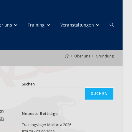
er uns
Training
Veranstaltungen
Website-
>
Über uns
>
Gründung
Suche
Suchen
SUCHEN
en
Neueste Beiträge
ich
Trainingslager Mallorca 2026
umschalte
RTF Titz 07.09.2025