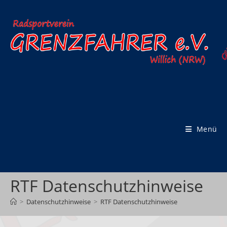
Zum
Inhalt
springen
Menü
RTF Datenschutzhinweise
>
Datenschutzhinweise
>
RTF Datenschutzhinweise